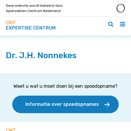
Deze website wordt beheerd door
Spierziekten Centrum Nederland
Zoek
Navigeer
CMT
op
Hoo
Zoeken
direct
EXPERTISE CENTRUM
deze
Home
»
Specialisten
»
Dr. J.H. Nonnekes
ope
openen
naar
site
/
/
content
slui
sluiten
Dr. J.H. Nonnekes
Weet u wat u moet doen bij een spoedopname?
Informatie over spoedopnames
CMT