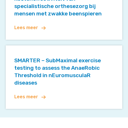
orthesezorg
specialistische orthesezorg bij
bij
mensen met zwakke beenspieren
mensen
met
Lees meer
zwakke
beenspieren
SMARTER
–
SMARTER – SubMaximal exercise
SubMaximal
testing to assess the AnaeRobic
exercise
Threshold in nEuromusculaR
testing
diseases
to
assess
the
Lees meer
AnaeRobic
Threshold
in
nEuromusculaR