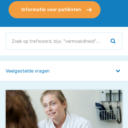
Informatie voor patiënten
Zoek
binnen
Zoeke
het
Expertise
Centrum:
Veelgestelde vragen